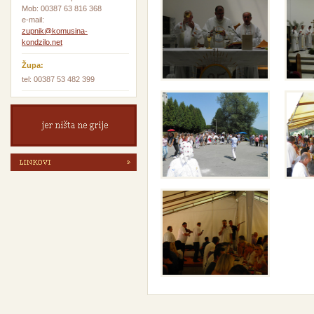
Mob: 00387 63 816 368
e-mail:
zupnik@komusina-
kondzilo.net
Župa:
tel: 00387 53 482 399