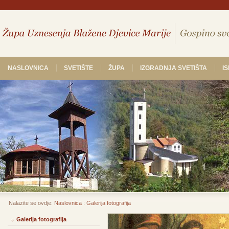
NASLOVNICA
SVETIŠTE
ŽUPA
IZGRADNJA SVETIŠTA
I
Nalazite se ovdje:
Naslovnica
:
Galerija fotografija
Galerija fotografija