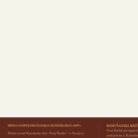
HIMNA GOSPI KOMUŠANSKOJ (KONDŽILSKOJ) (MP3)
KOMUŠANSKI KRIŽ
Ovaj Križni put napisali
Himnu izvodi Katedralni zbor "Josip Štadler" iz Sarajeva.
podrijetlom iz Komušin