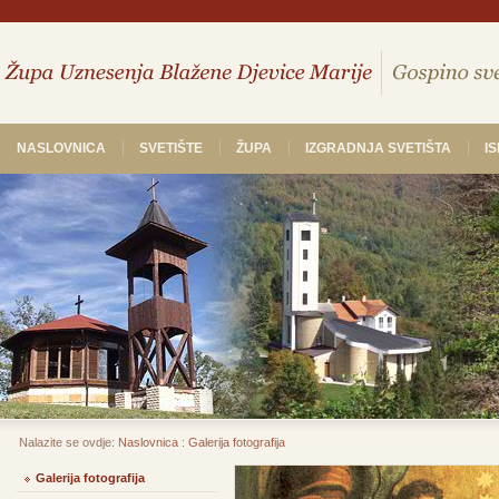
NASLOVNICA
SVETIŠTE
ŽUPA
IZGRADNJA SVETIŠTA
I
Nalazite se ovdje:
Naslovnica
:
Galerija fotografija
Galerija fotografija