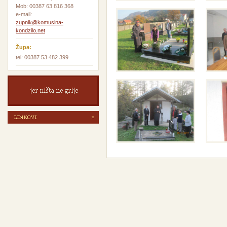
Mob: 00387 63 816 368
e-mail:
zupnik@komusina-
kondzilo.net
Župa:
tel: 00387 53 482 399