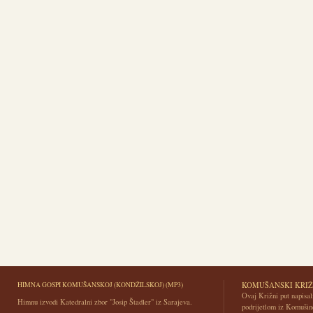
HIMNA GOSPI KOMUŠANSKOJ (KONDŽILSKOJ) (MP3)
KOMUŠANSKI KRIŽ
Ovaj Križni put napisali
Himnu izvodi Katedralni zbor "Josip Štadler" iz Sarajeva.
podrijetlom iz Komušin