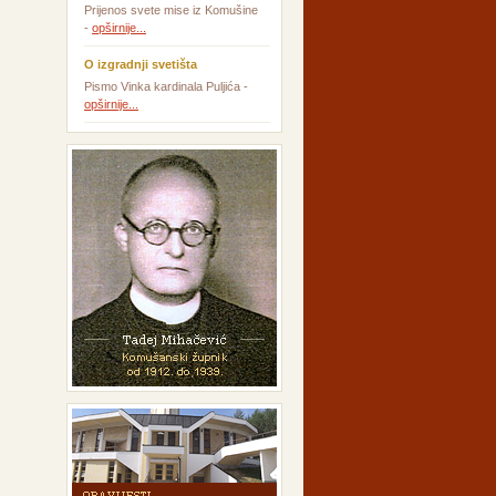
Prijenos svete mise iz Komušine
-
opširnije...
O izgradnji svetišta
Pismo Vinka kardinala Puljića -
opširnije...