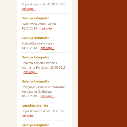
Popis donatora do 21.10.2013. -
opširnije...
Galerija fotografija
Svetkovina Velike Gospe -
15.08.2013. -
opširnije...
Galerija fotografija
Bolesnička sveta misa -
14.08.2013. -
opširnije...
Galerija fotografija
Posveta zavjetne kapele i
krizma na Kondžilu - 11.08.2013.
-
opširnije...
Galerija fotografija
Polaganje vijenaca na "Kalvariji" i
komušanski križni put -
10.08.2013. -
opširnije...
Izgradnja svetišta
Popis donatora do 01.08.2013. -
opširnije...
Galerija fotografija