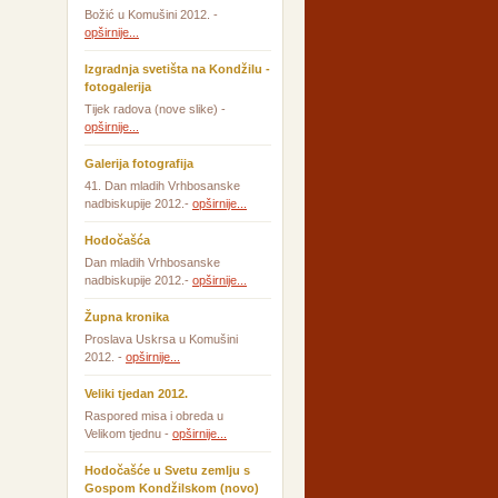
Božić u Komušini 2012. -
opširnije...
Izgradnja svetišta na Kondžilu -
fotogalerija
Tijek radova (nove slike) -
opširnije...
Galerija fotografija
41. Dan mladih Vrhbosanske
nadbiskupije 2012.-
opširnije...
Hodočašća
Dan mladih Vrhbosanske
nadbiskupije 2012.-
opširnije...
Župna kronika
Proslava Uskrsa u Komušini
2012. -
opširnije...
Veliki tjedan 2012.
Raspored misa i obreda u
Velikom tjednu -
opširnije...
Hodočašće u Svetu zemlju s
Gospom Kondžilskom (novo)