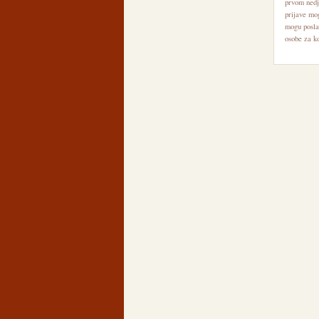
prvom nedje
prijave mo
mogu posla
osobe za ko