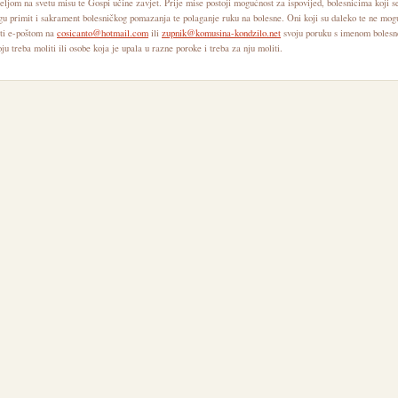
ljom na svetu misu te Gospi učine zavjet. Prije mise postoji mogućnost za ispovijed, bolesnicima koji s
gu primit i sakrament bolesničkog pomazanja te polaganje ruku na bolesne. Oni koji su daleko te ne mog
ti e-poštom na
cosicanto@hotmail.com
ili
zupnik@komusina-kondzilo.net
svoju poruku s imenom bolesn
ju treba moliti ili osobe koja je upala u razne poroke i treba za nju moliti.