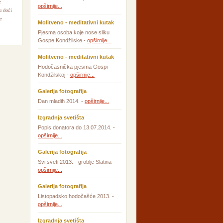
e
opširnije...
u doći
e
Molitveno - meditativni kutak
Pjesma osoba koje nose sliku
Gospe Kondžilske -
opširnije...
Molitveno - meditativni kutak
Hodočasnička pjesma Gospi
Kondžilskoj -
opširnije...
Galerija fotografija
Dan mladih 2014. -
opširnije...
Izgradnja svetišta
Popis donatora do 13.07.2014. -
opširnije...
Galerija fotografija
Svi sveti 2013. - groblje Slatina -
opširnije...
Galerija fotografija
Listopadsko hodočašće 2013. -
opširnije...
Izgradnja svetišta