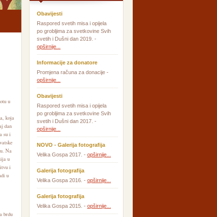
Obavijesti
Raspored svetih misa i opijela
po grobljima za svetkovine Svih
svetih i Dušni dan 2019. -
opširnije...
Informacije za donatore
Promjena računa za donacije -
opširnije...
Obavijesti
otu u
Raspored svetih misa i opijela
po grobljima za svetkovine Svih
a, koja
svetih i Dušni dan 2017. -
aj dan
opširnije...
a su i
vatske
NOVO - Galerija fotografija
tu. Na
Velika Gospa 2017. -
opširnije...
ija u
tvu i
Galerija fotografija
adi u
Velika Gospa 2016. -
opširnije...
Galerija fotografija
Velika Gospa 2015. -
opširnije...
a brdu