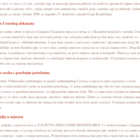
 slavi sv. misa u 11 sati, a poslije toga se procesija ponovno pokreće uz molitvu i pjesmu do župne crkve
ovratku u prostor crkve, vojska ponudi svim sudionicima vojnički grah, a poslije toga je druženje i kult
ogram za mlade. Godine 2008. se dogodilo 37. hodočašće mladih Gospi Kondžilskoj.
e Usorskog dekanata
ne zadnje subote u mjesecu listopadu (Gospinom mjesecu) odvija se u Komušini hodočašće vjernika Uso
 u ovom hodočašću, koje nije još uvijek poslije rata zaživjelo onako kako je bilo prije rata, pridruže se i
 drugih krajeva i obližnjih dekanata. I toga dana vjernici u procesiji s molitvom i pjesmom nose dragi lik
žilske na brdo Konžilo gdje se slavi misa i poslije ponovno u procesiji se vraćaju župnoj crkvi. Zbog h
emena, razmišljamo o premještanju ovog hodočašća na prvu subotu u mjesecu listopadu. Obično je tada jo
oplo vrijeme koje možemo iskoristiti za sadržajniji duhovni program za hodočasnike. O promjeni termina 
iti ćete na vrijeme obaviješteni.
e osoba s posebnim potrebama
odine Vrhbosanska nadbiskupija uz pomoć nadbiskupskog Caritasa u mjesecu rujnu organizira u ovom
m svetištu hodočašće osoba sa posebnim potrebama. U našoj nadbiskupiji nije bilo do sada organiziranog
i sestara sa posebnim potrebama i za njih posebne duhovne skrbi. Biti će napravljen cjelodnevni duhovni
je će se takve osobe moći upoznati, ohrabriti i duhovno obnoviti. Dobro je i korisno takvim osobama om
vo svetište gdje će duhovno biti obogaćeni kako bi lakše kroz život nosili svoj križ. O točnom terminu bi
i.
elja u mjesecu
e nedjelje u mjesecu slavi se ZAVJETNA MISA GOSPI KONDŽILSKOJ. Uz molitvu krunice i litanija 
mo euharistiju, a iza toga izlažemo na čašćenje presveti oltarski sakrament gdje molimo i za sve osobe s
za bolesne i osobe s raznim porocima. Preporučujem svim osobama koji pate bilo u tijelu bilo na duši da