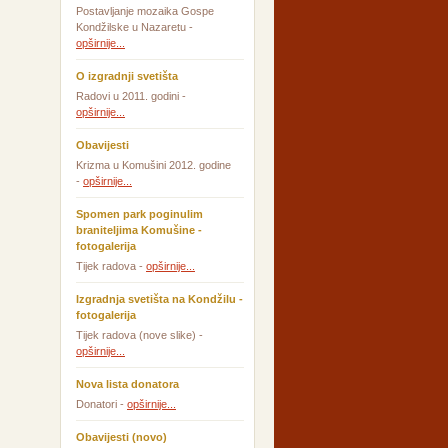
Postavljanje mozaika Gospe
Kondžilske u Nazaretu -
opširnije...
O izgradnji svetišta
Radovi u 2011. godini -
opširnije...
Obavijesti
Krizma u Komušini 2012. godine
-
opširnije...
Spomen park poginulim
braniteljima Komušine -
fotogalerija
Tijek radova -
opširnije...
Izgradnja svetišta na Kondžilu -
fotogalerija
Tijek radova (nove slike) -
opširnije...
Nova lista donatora
Donatori -
opširnije...
Obavijesti (novo)