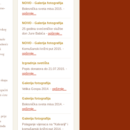
.
NOVO - Galerija fotografija
urno-
Bolesnička sveta misa 2015. -
opširnije...
NOVO - Galerija fotografija
25 godina svećeničke službe
rskog
don Jure Babića -
opširnije...
 naše
NOVO - Galerija fotografija
ladnoće
š
Komušanski križni put 2015. -
opširnije...
ovog
Izgradnja svetišta
Popis donatora do 21.07.2015. -
opširnije...
 skupa
Galerija fotografija
Velika Gospa 2014. -
opširnije...
ogućiti
ti ćete
Galerija fotografija
Bolesnička sveta misa 2014. -
opširnije...
prije
Galerija fotografija
a
Polaganje vijenaca na "Kalvariji" i
 dođu
komušanski križni put 2014. -