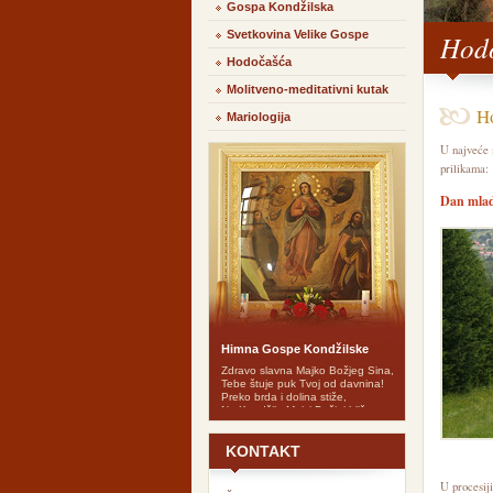
Gospa Kondžilska
Svetkovina Velike Gospe
Hod
Hodočašća
Molitveno-meditativni kutak
Ho
Mariologija
U najveće 
prilikama:
Dan mlad
Himna Gospe Kondžilske
Zdravo slavna Majko Božjeg Sina,
Tebe štuje puk Tvoj od davnina!
Preko brda i dolina stiže,
Na Kondžilo Majci Božjoj bliže.
Zdravo budi, Gospo Komušanska,
Majko naša, kraljice kršćanska!
KONTAKT
Pogled svoj na vjerni narod svrati,
Dragi lik tvoj nek nas posvud prati!
Budi radost svakom našem domu,
U procesiji
Sve nas vodi k milom Sinu svomu!