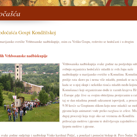
očašća
dočašća Gospi Kondžilskoj
marijansko svetište Vrhbosanske nadbiskupije, osim za Veliku Gospu, redovito se hodočasti i u drugim
ih Vrhbosanske nadbiskupije
Vrhbosanska nadbiskupija svake godine na posljednju sub
svibnju organizira hodočašće mladih iz svih župa naše
nadbiskupije u marijansko svetište u Komušinu. Komušin
poslije rata skoro pa i nema više mladih, pomladi se na t
kada se u njoj okupi i nekoliko tisuća mladih među kojim
Komušanaci koji organizirano dođu iz raznih krajeva Hr
i Europe gdje žive sa svojim obiteljima protjeranim u ra
taj se dan mladima ponudi sakrament ispovijedi, a proces
9:30 kreće sa Gospinom slikom koju nose mladići uz moli
pjesmu koju animatori vode preko razglasa iz crkve. Ml
dugoj procesiji koja traje oko sat vremena do Kondžila
prihvaćaju molitvu i pjesmu te doživljavaju zajedništvo i
ljepotu molitve i pjesme.
 svake godine sudjeluje i nadbiskup Vinko kardinal Puljić, a ponekad i pomoćni biskup dr. Pero Sudar. N