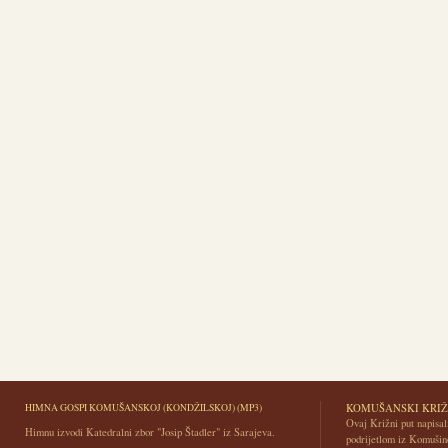
HIMNA GOSPI KOMUŠANSKOJ (KONDŽILSKOJ) (MP3)
KOMUŠANSKI KRIŽ
Ovaj Križni put napisali
Himnu izvodi Katedralni zbor "Josip Štadler" iz Sarajeva.
podrijetlom iz Komušin