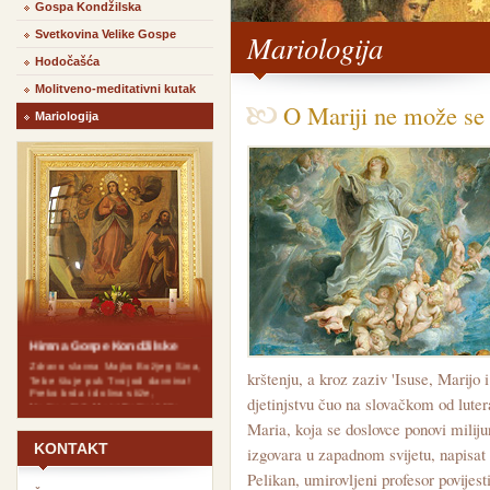
Gospa Kondžilska
Svetkovina Velike Gospe
Mariologija
Hodočašća
Molitveno-meditativni kutak
O Mariji ne može se 
Mariologija
Himna Gospe Kondžilske
Zdravo slavna Majko Božjeg Sina,
Tebe štuje puk Tvoj od davnina!
krštenju, a kroz zaziv 'Isuse, Marijo 
Preko brda i dolina stiže,
Na Kondžilo Majci Božjoj bliže.
djetinjstvu čuo na slovačkom od lute
Maria, koja se doslovce ponovi miliju
Zdravo budi, Gospo Komušanska,
Majko naša, kraljice kršćanska!
KONTAKT
izgovara u zapadnom svijetu, napisat 
Pogled svoj na vjerni narod svrati,
Dragi lik tvoj nek nas posvud prati!
Pelikan, umirovljeni profesor povijest
Budi radost svakom našem domu,