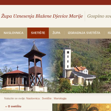
NASLOVNICA
SVETIŠTE
ŽUPA
IZGRADNJA SVETIŠTA
I
Nalazite se ovdje:
Naslovnica
:
Svetište
:
Mariologija
O svetištu