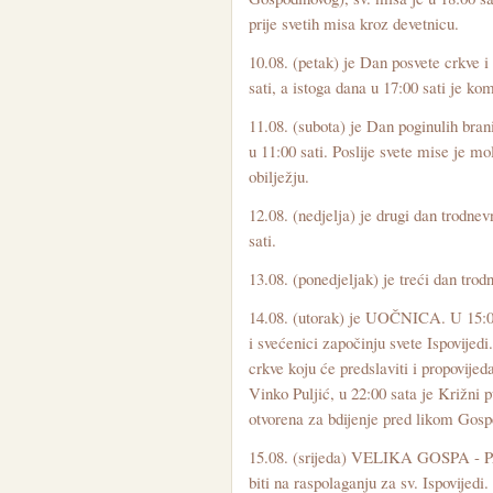
prije svetih misa kroz devetnicu.
10.08. (petak) je Dan posvete crkve 
sati, a istoga dana u 17:00 sati je k
11.08. (subota) je Dan poginulih brani
u 11:00 sati. Poslije svete mise je m
obilježju.
12.08. (nedjelja) je drugi dan trodne
sati.
13.08. (ponedjeljak) je treći dan trod
14.08. (utorak) je UOČNICA. U 15:00 
i svećenici započinju svete Ispovijed
crkve koju će predslaviti i propovijed
Vinko Puljić, u 22:00 sata je Križni p
otvorena za bdijenje pred likom Gos
15.08. (srijeda) VELIKA GOSPA - P
biti na raspolaganju za sv. Ispovijedi