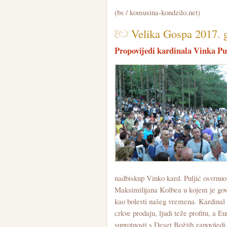
(bs / komusina-kondzilo.net)
Velika Gospa 2017. 
Propovijedi kardinala Vinka Pu
nadbiskup Vinko kard. Puljić osvrnuo
Maksimilijana Kolbea u kojem je govo
kao bolesti našeg vremena. Kardinal 
crkve prodaju, ljudi teže profitu, a 
suprotnosti s Deset Božjih zapovijedi