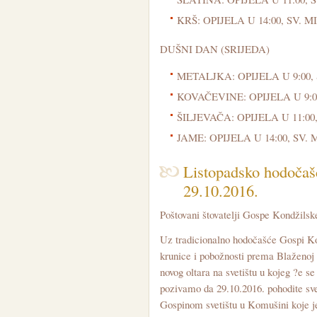
KRŠ: OPIJELA U 14:00, SV. MI
DUŠNI DAN (SRIJEDA)
METALJKA: OPIJELA U 9:00, 
KOVAČEVINE: OPIJELA U 9:00
ŠILJEVAČA: OPIJELA U 11:00,
JAME: OPIJELA U 14:00, SV. 
Listopadsko hodočašć
29.10.2016.
Poštovani štovatelji Gospe Kondžilske
Uz tradicionalno hodočašće Gospi Ko
krunice i pobožnosti prema Blaženoj D
novog oltara na svetištu u kojeg ?e se
pozivamo da 29.10.2016. pohodite sveti
Gospinom svetištu u Komušini koje j