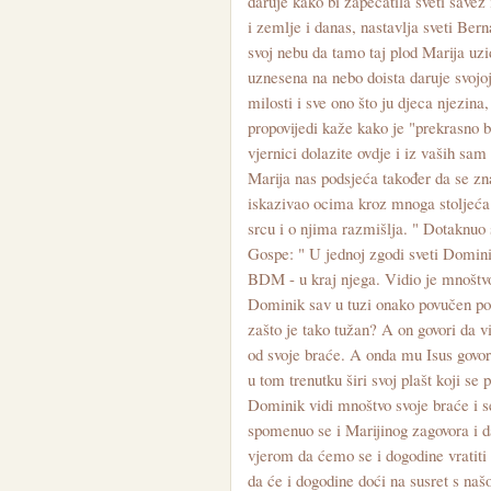
daruje kako bi zapečatila sveti save
i zemlje i danas, nastavlja sveti Ber
svoj nebu da tamo taj plod Marija uzi
uznesena na nebo doista daruje svojo
milosti i sve ono što ju djeca njezina
propovijedi kaže kako je "prekrasno bi
vjernici dolazite ovdje i iz vaših sam
Marija nas podsjeća također da se zn
iskazivao ocima kroz mnoga stoljeća. 
srcu i o njima razmišlja. " Dotaknuo
Gospe: " U jednoj zgodi sveti Domini
BDM - u kraj njega. Vidio je mnoštvo
Dominik sav u tuzi onako povučen po s
zašto je tako tužan? A on govori da vi
od svoje braće. A onda mu Isus govor
u tom trenutku širi svoj plašt koji se 
Dominik vidi mnoštvo svoje braće i ses
spomenuo se i Marijinog zagovora i d
vjerom da ćemo se i dogodine vratiti ov
da će i dogodine doći na susret s 