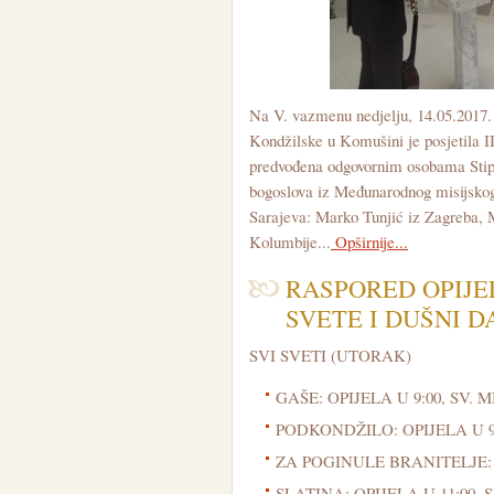
Na V. vazmenu nedjelju, 14.05.2017
Kondžilske u Komušini je posjetila 
predvođena odgovornim osobama Stipom
bogoslova iz Međunarodnog misijsko
Sarajeva: Marko Tunjić iz Zagreba, M
Kolumbije...
Opširnije...
RASPORED OPIJEL
SVETE I DUŠNI DA
SVI SVETI (UTORAK)
GAŠE: OPIJELA U 9:00, SV. M
PODKONDŽILO: OPIJELA U 9:0
ZA POGINULE BRANITELJE: 
SLATINA: OPIJELA U 11:00, S