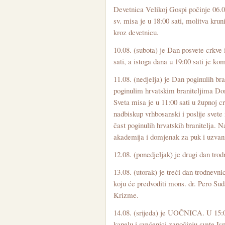
Devetnica Velikoj Gospi počinje 06.0
sv. misa je u 18:00 sati, molitva krun
kroz devetnicu.
10.08. (subota) je Dan posvete crkve
sati, a istoga dana u 19:00 sati je k
11.08. (nedjelja) je Dan poginulih br
poginulim hrvatskim braniteljima Dom
Sveta misa je u 11:00 sati u župnoj cr
nadbiskup vrhbosanski i poslije svete
čast poginulih hrvatskih branitelja. N
akademija i domjenak za puk i uzvan
12.08. (ponedjeljak) je drugi dan trod
13.08. (utorak) je treći dan trodnevni
koju će predvoditi mons. dr. Pero Sud
Krizme.
14.08. (srijeda) je UOČNICA. U 15:00
kapelu i svećenici započinju svete Isp