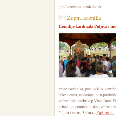
(ab / komusina-kondzilo.net)
Župna kronika
Homilije kardinala Puljića i m
braće svećenika, ponajviše iz komuša
bolesnicima, tradicionalno u predveč
vrhbosanski nadbiskup Vinko kard. Pu
pohodio je pomoćni biskup vrhbosans
Puljića i mons. Sudara...
Opširnije...