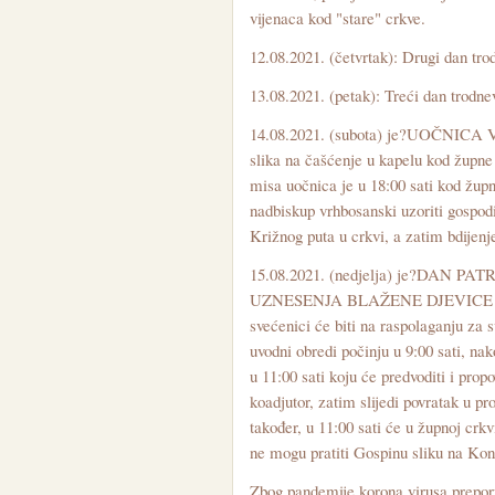
vijenaca kod "stare" crkve.
12.08.2021. (četvrtak): Drugi dan trod
13.08.2021. (petak): Treći dan trodnev
14.08.2021. (subota) je?UOČNICA V
slika na čašćenje u kapelu kod župne 
misa uočnica je u 18:00 sati kod župne
nadbiskup vrhbosanski uzoriti gospodi
Križnog puta u crkvi, a zatim bdijen
15.08.2021. (nedjelja) je?DAN 
UZNESENJA BLAŽENE DJEVICE MAR
svećenici će biti na raspolaganju za s
uvodni obredi počinju u 9:00 sati, na
u 11:00 sati koju će predvoditi i pro
koadjutor, zatim slijedi povratak u p
također, u 11:00 sati će u župnoj crkv
ne mogu pratiti Gospinu sliku na Kon
Zbog pandemije korona virusa prepor