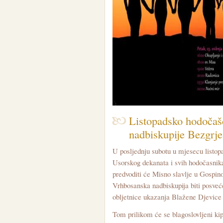
Listopadsko hodočaš
nadbiskupije Bezgrj
U posljednju subotu u mjesecu listop
Usorskog dekanata i svih hodočasnik
predvoditi će Misno slavlje u Gospino
Vrhbosanska nadbiskupija biti posve
obljetnice ukazanja Blažene Djevice 
Tom prilikom će se blagoslovljeni ki