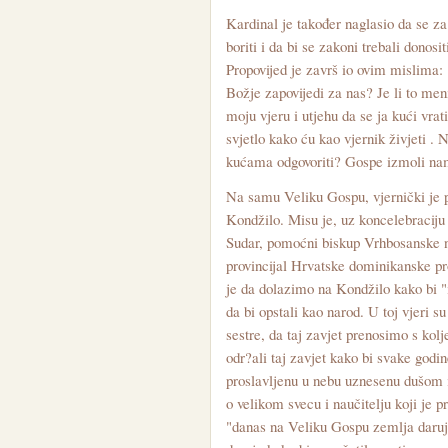
Kardinal je također naglasio da se za
boriti i da bi se zakoni trebali donosi
Propovijed je završ io ovim mislima: 
Božje zapovijedi za nas? Je li to men
moju vjeru i utjehu da se ja kući vra
svjetlo kako ću kao vjernik živjeti .
kućama odgovoriti? Gospe izmoli nam 
Na samu Veliku Gospu, vjernički je 
Kondžilo. Misu je, uz koncelebraciju
Sudar, pomoćni biskup Vrhbosanske n
provincijal Hrvatske dominikanske pro
je da dolazimo na Kondžilo kako bi "i
da bi opstali kao narod. U toj vjeri su
sestre, da taj zavjet prenosimo s kolj
odr?ali taj zavjet kako bi svake godi
proslavljenu u nebu uznesenu dušom i
o velikom svecu i naučitelju koji je p
"danas na Veliku Gospu zemlja daruj