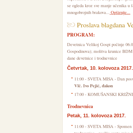
se ogleda kroz sve manje učenika u š
mnogobrojnih brakova...
Opširnije...
Proslava blagdana V
PROGRAM:
Devetnica Velikoj Gospi počinje 06.0
Gospodinova); molitva krunice BDM i l
dane devetnice i trodnevnice
Četvrtak, 10. kolovoza 2017.
11:00 - SVETA MISA - Dan posve
Vlč. Ivo Pejić, đakon
17:00 - KOMUŠANSKI KRIŽN
Trodnevnica
Petak, 11. kolovoza 2017.
11:00 - SVETA MISA - Spomen na