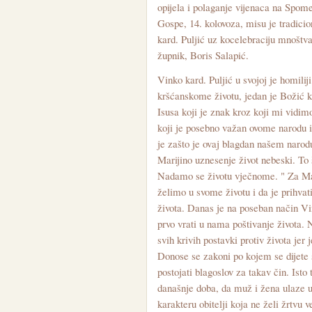
opijela i polaganje vijenaca na Spom
Gospe, 14. kolovoza, misu je tradici
kard. Puljić uz kocelebraciju mnoštv
župnik, Boris Salapić.
Vinko kard. Puljić u svojoj je homili
kršćanskome životu, jedan je Božić k
Isusa koji je znak kroz koji mi vidim
koji je posebno važan ovome narodu i 
je zašto je ovaj blagdan našem narod
Marijino uznesenje život nebeski. To
Nadamo se životu vječnome. " Za Mar
želimo u svome životu i da je prihvat
života. Danas je na poseban način Vi
prvo vrati u nama poštivanje života. Na
svih krivih postavki protiv života jer 
Donose se zakoni po kojem se dijete s
postojati blagoslov za takav čin. Ist
današnje doba, da muž i žena ulaze u b
karakteru obitelji koja ne želi žrtvu 