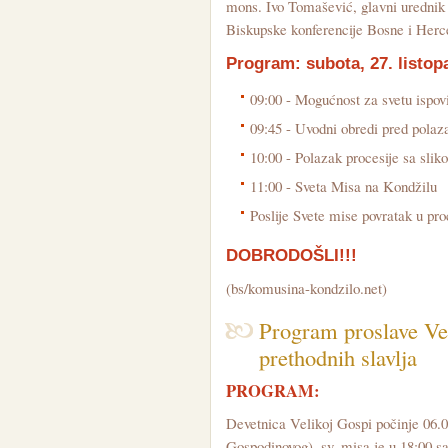
mons. Ivo Tomašević, glavni urednik K
Biskupske konferencije Bosne i Herc
Program: subota, 27. listop
09:00 - Mogućnost za svetu ispov
09:45 - Uvodni obredi pred polaz
10:00 - Polazak procesije sa sl
11:00 - Sveta Misa na Kondžilu
Poslije Svete mise povratak u pro
DOBRODOŠLI!!!
(bs/komusina-kondzilo.net)
Program proslave Ve
prethodnih slavlja
PROGRAM:
Devetnica Velikoj Gospi počinje 06.0
Gospodinovog), sv. misa je u 18:00 sa