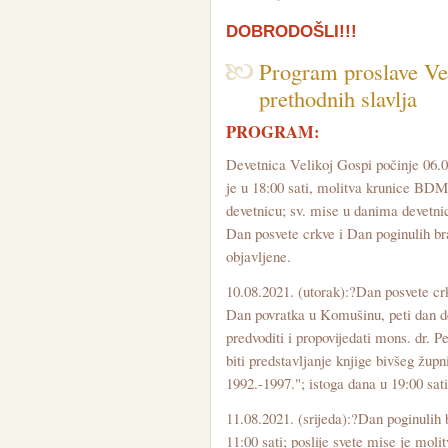
DOBRODOŠLI!!!
Program proslave Ve
prethodnih slavlja
PROGRAM:
Devetnica Velikoj Gospi počinje 06.0
je u 18:00 sati, molitva krunice BDM i
devetnicu; sv. mise u danima devetnic
Dan posvete crkve i Dan poginulih br
objavljene.
10.08.2021. (utorak):?Dan posvete crk
Dan povratka u Komušinu, peti dan de
predvoditi i propovijedati mons. dr. P
biti predstavljanje knjige bivšeg ž
1992.-1997."; istoga dana u 19:00 sat
11.08.2021. (srijeda):?Dan poginulih 
11:00 sati; poslije svete mise je molit