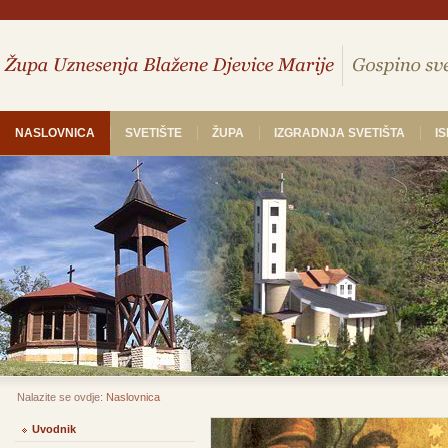
NASLOVNICA
SVETIŠTE
ŽUPA
IZGRADNJA SVETIŠTA
I
Nalazite se ovdje:
Naslovnica
Uvodnik