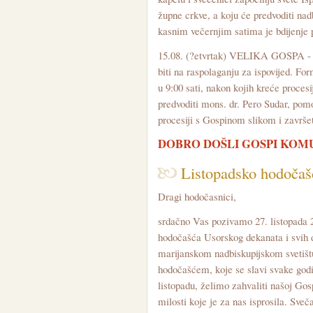
župne crkve, a koju će predvoditi nad
kasnim večernjim satima je bdijenje
15.08. (?etvrtak) VELIKA GOSPA - 
biti na raspolaganju za ispovijed. For
u 9:00 sati, nakon kojih kreće procesi
predvoditi mons. dr. Pero Sudar, pomo
procesiji s Gospinom slikom i završe
DOBRO DOŠLI GOSPI KOM
Listopadsko hodočaš
Dragi hodočasnici,
srdačno Vas pozivamo 27. listopada 2
hodočašća Usorskog dekanata i svih 
marijanskom nadbiskupijskom svetiš
hodočašćem, koje se slavi svake god
listopadu, želimo zahvaliti našoj Gos
milosti koje je za nas isprosila. Sveč