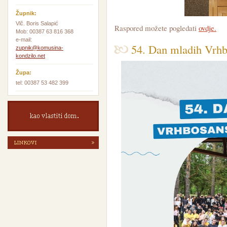
Daj da svaki u životu svome,
Vjerno služi Bogu velikome!
Župnik:
Vlč. Boris Salapić
Raspored možete pogledati
ovdje.
Mob: 00387 63 816 368
e-mail:
54. Dan mladih Vrhb
zupnik@komusina-
kondzilo.net
Župa:
tel: 00387 53 482 399