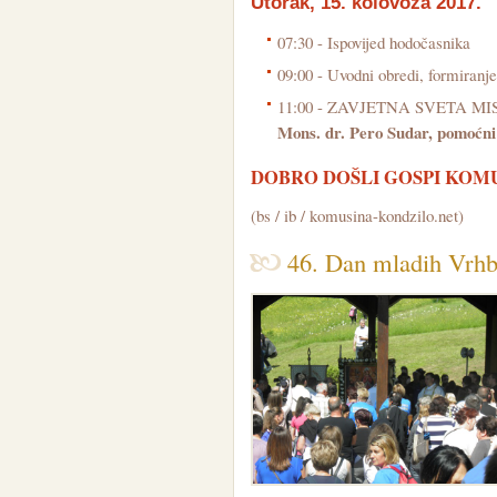
Utorak, 15. kolovoza 2017.
07:30 - Ispovijed hodočasnika
09:00 - Uvodni obredi, formiranj
11:00 - ZAVJETNA SVETA M
Mons. dr. Pero Sudar, pomoćni
DOBRO DOŠLI GOSPI KOM
(bs / ib / komusina-kondzilo.net)
46. Dan mladih Vrhb