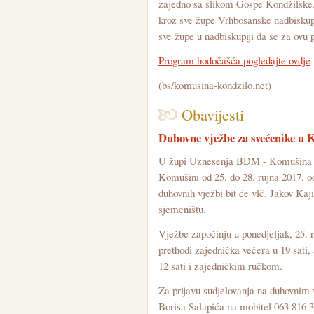
zajedno sa slikom Gospe Kondžilske. 
kroz sve župe Vrhbosanske nadbiskupi
sve župe u nadbiskupiji da se za ovu 
Program hodočašća pogledajte ovdje
(bs/komusina-kondzilo.net)
Obavijesti
Duhovne vježbe za svećenike u 
U župi Uznesenja BDM - Komušina i
Komušini od 25. do 28. rujna 2017. o
duhovnih vježbi bit će vlč. Jakov K
sjemeništu.
Vježbe započinju u ponedjeljak, 25.
prethodi zajednička večera u 19 sati
12 sati i zajedničkim ručkom.
Za prijavu sudjelovanja na duhovnim 
Borisa Salapića na mobitel 063 816 3